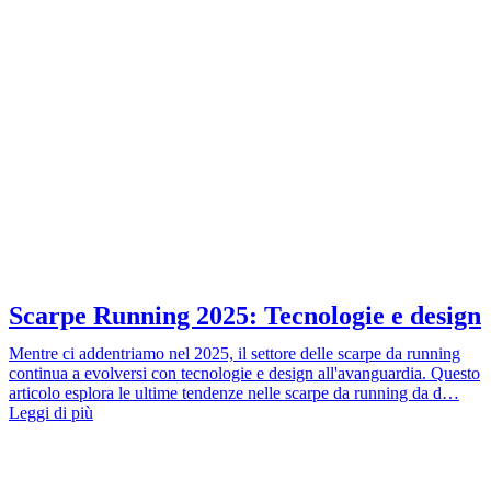
Scarpe Running 2025: Tecnologie e design
Mentre ci addentriamo nel 2025, il settore delle scarpe da running
continua a evolversi con tecnologie e design all'avanguardia. Questo
articolo esplora le ultime tendenze nelle scarpe da running da d…
Leggi di più