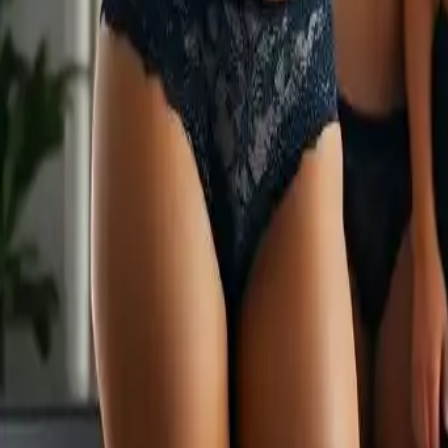
L'évolution et les tendances de l
Catégorie
:
achats
Blog
Tag
:
#achats
#shopping-vetements-intimo-femme
#sous-vêtement
#vê