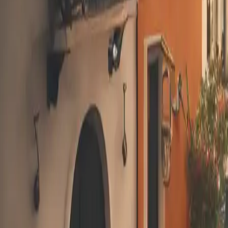
Dévoilement de destinations de r
Catégorie
:
Blog
Voyage
Tag
:
#Forfaits vacances
#Voyage
#voyage forfaits vacances couple