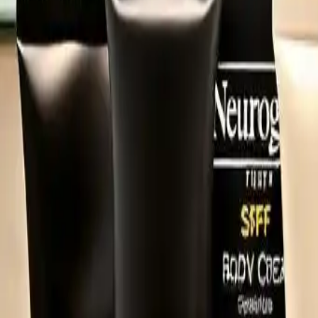
Crèmes corporelles de beauté 
Catégorie
:
achats
beauté
Blog
Tag
:
#achats
#beauté
#lotion pour le corps
#shopping-beauté-lotion-