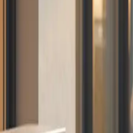
 nuevas tecnologías y las mejores
s-de-calor-apartamento
#control de clima