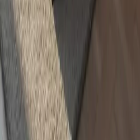
Startseite
Blog
Über uns
Kontakt
Datenschutz-Bestimmungen
Cookie-Richtlinie