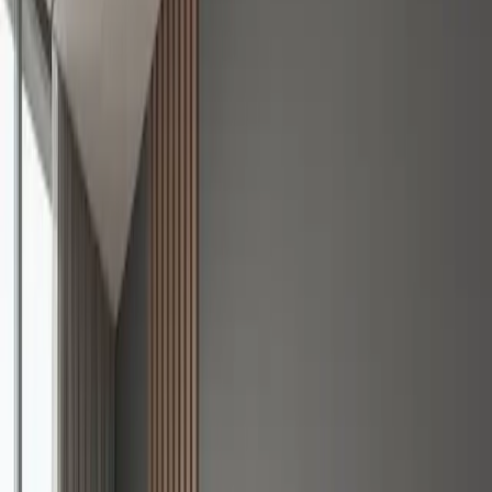
Betten: Innovation und eine
Analyse der besten Preis-
Leistungs-Optionen auf