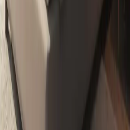
2025-05-06
Redazione
Weiterlesen
Die Welt der Badewannen
Die schlichte Badewanne hat eine bemerkenswerte Entwicklung
durchgemacht und bietet Verbrauchern eine große Auswahl, von