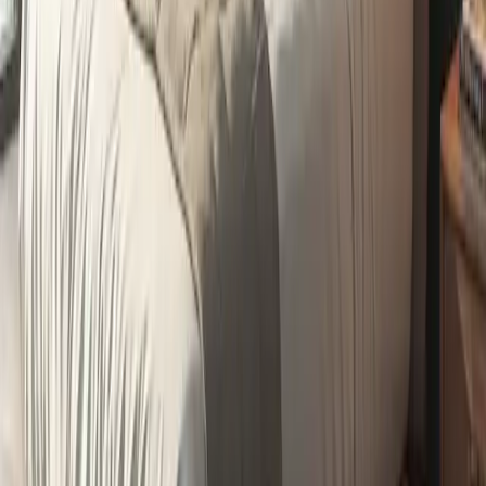
Markttrends und
Verbraucherpräferenzen
Die Welt der Haushaltsorganisation entwickelt sich ständig weiter.
Kleiderschränke werden daher immer moderner, individueller und
effizienter. Dieser Artikel untersucht die neuesten Trends und
Technologien im Kleiderschrankdesign für 2025, darunter
maßgeschneiderte, wandmontierte und modulare Lösungen, sowie
deren geografische Markttrends und Verbraucherpräferenzen.
2025-04-18
Redazione
Weiterlesen