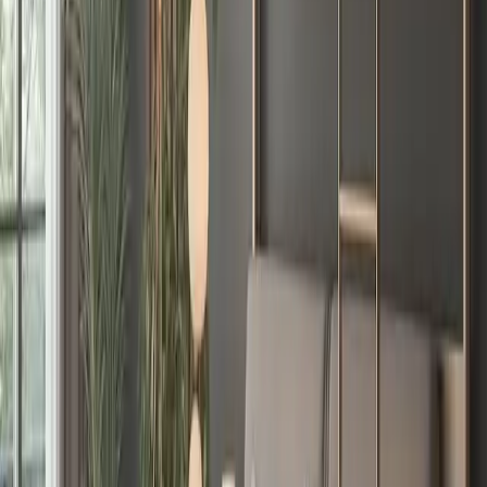
dynamisches Umfeld mit viel Vielfalt und Innovation bietet.
Verbraucher suchen nicht mehr nur nach einer Schlafgelegenheit; sie
verlangen multifunktionale, ästhetisch ansprechende und
technologisch integrierte Lösungen. Da Nachhaltigkeit,
gesundheitliche Vorteile und Technologie bei Kaufentscheidungen
eine zentrale Rolle spielen, sind Betten von heute weit mehr als nur
Möbel. Wer neue Trends und Innovationen im Auge behält, kann
unabhängig vom Standort informierte und zufriedenstellende
Kaufentscheidungen treffen.
Veröffentlicht
:
2025-04-23
Von
:
Redazione
Das könnte Sie auch interessieren