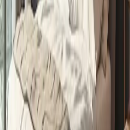
Kauftrends und geben Einblicke in die derzeit besten Preis-
Leistungs-Optionen.
2025-04-18
Redazione
Weiterlesen
Kleiderschränke: Geografische