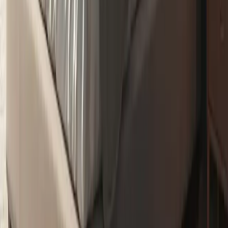
Die Feinheiten beim Erwerb einer
Wohnung im Stadtzentrum: Angebote,
Preise und Vorteile
Der Erwerb einer Wohnung im Stadtzentrum bietet zahlreiche
Vorteile, darunter den Zugang zu Annehmlichkeiten und einen
lebendigen Lebensstil. Allerdings birgt er auch Herausforderungen
wie hohe Preise und begrenzte Verfügbarkeit. Dieser Artikel
untersucht die Angebote, Kosten, Vorteile und Probleme beim Kauf
einer zentralen Stadtwohnung und bietet einen Vergleich der
wettbewerbsfähigsten Angebote.