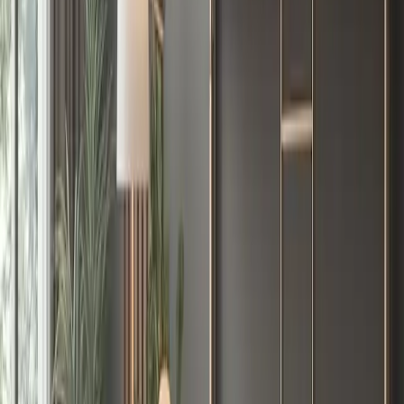
Lösungen wie Etagenbetten und Schrankbetten bevorzugt. Im
ländlichen Raum hingegen werden eher größere, traditionellere
Bettrahmen bevorzugt. Insbesondere im asiatisch-pazifischen Raum
erlebt das Segment der intelligenten Betten einen Boom, der vor
allem von einer wachsenden, technikbegeisterten Mittelschicht
getragen wird.
Wenn es um preiswerte Betten geht, stechen mehrere Modelle
hervor. Bei den Ehebetten überzeugt das Modell „EcoLuxury“ von
GreenSleep mit Bio-Materialien zu einem attraktiven Preis, während
sich das Modell „City Compact“ mit seiner platzsparenden
Innovation im urbanen Raum einen Namen macht. Bei den
intelligenten Betten ist die „SleepTech“-Reihe von ComfortCo
aufgrund der Kombination modernster Technologie mit
Komfortfunktionen hervorzuheben und verkauft sich trotz
Premiumpreisen hervorragend.
Darüber hinaus locken Aktionen und Angebote immer wieder
Kunden an. Matratzenhersteller bieten häufig kostenlose
Testversionen und bis zu 25 Jahre gültige Garantien an und bieten
so Investitionssicherheit. Mehrere E-Commerce-Plattformen bieten
zudem zinslose Finanzierungen an, um Luxusbetten einem breiteren
Publikum zugänglich zu machen.
Zusammenfassend lässt sich sagen, dass die Bettenbranche ein